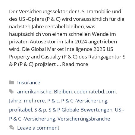
Der Versicherungssektor der US -Immobilie und
des US -Opfers (P & C) wird voraussichtlich für die
nächsten Jahre rentabel bleiben, was
hauptsächlich von einem schnellen Wende im
privaten Autosektor im Jahr 2024 angetrieben
wird. Die Global Market Intelligence 2025 US
Property and Casualty (P & C) des Ratingagentur S
& P (P & C) projiziert …
Read more
Categories
Insurance
Tags
amerikanische
,
Bleiben
,
codematebd.com
,
Jahre
,
mehrere
,
P & c
,
P & C -Versicherung
,
profitabel
,
S & p
,
S & P Globale Bewertungen
,
US -
P & C -Versicherung
,
Versicherungsbranche
Leave a comment