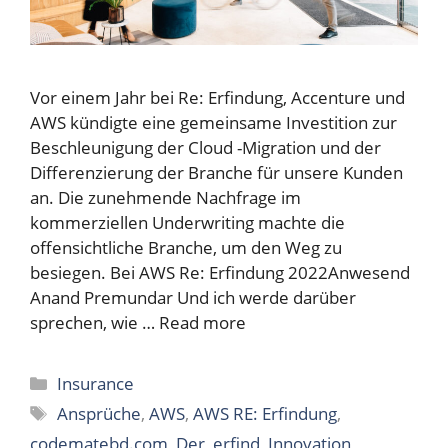
Vor einem Jahr bei Re: Erfindung, Accenture und
AWS kündigte eine gemeinsame Investition zur
Beschleunigung der Cloud -Migration und der
Differenzierung der Branche für unsere Kunden
an. Die zunehmende Nachfrage im
kommerziellen Underwriting machte die
offensichtliche Branche, um den Weg zu
besiegen. Bei AWS Re: Erfindung 2022Anwesend
Anand Premundar Und ich werde darüber
sprechen, wie …
Read more
Categories
Insurance
Tags
Ansprüche
,
AWS
,
AWS RE: Erfindung
,
codematebd.com
,
Der
,
erfind
,
Innovation
,