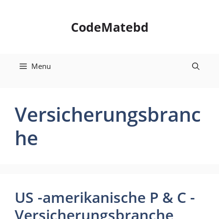
Skip
to
CodeMatebd
content
Menu
Versicherungsbranc
he
US -amerikanische P & C -
Versicherungsbranche