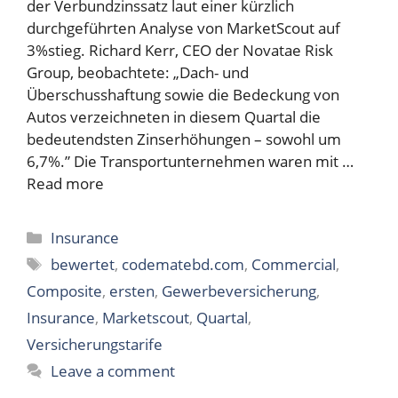
der Verbundzinssatz laut einer kürzlich
durchgeführten Analyse von MarketScout auf
3%stieg. Richard Kerr, CEO der Novatae Risk
Group, beobachtete: „Dach- und
Überschusshaftung sowie die Bedeckung von
Autos verzeichneten in diesem Quartal die
bedeutendsten Zinserhöhungen – sowohl um
6,7%.” Die Transportunternehmen waren mit …
Read more
Categories
Insurance
Tags
bewertet
,
codematebd.com
,
Commercial
,
Composite
,
ersten
,
Gewerbeversicherung
,
Insurance
,
Marketscout
,
Quartal
,
Versicherungstarife
Leave a comment