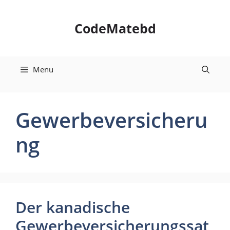
Skip
to
CodeMatebd
content
Menu
Gewerbeversicheru
ng
Der kanadische
Gewerbeversicherungssat