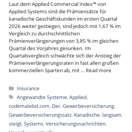
Laut dem Applied Commercial Index™ von
Applied Systems sind die Prämiensätze für
kanadische Geschäftskunden im ersten Quartal
2026 weiter gestiegen, sind jedoch mit 1,67 % im
Vergleich zu durchschnittlichen
Prämienverlängerungen von 3,85 % im gleichen
Quartal des Vorjahres gesunken. Im
Quartalsvergleich schwächte sich der Anstieg der
Prämienverlängerungsraten in fast allen großen
kommerziellen Sparten ab, mit …
Read more
Categories
Insurance
Tags
Angewandte Systeme
,
Applied
,
codematebd.com
,
Der
,
Gewerbeversicherung
,
Gewerbeversicherungssatz
,
Kanadische
,
langsam
,
steigt
,
Systems
,
Versicherungsnachrichten
,