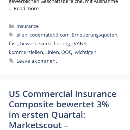
gewerblichen Geschäftsbereiche, mit Ausnahme
…
Read more
Categories
Insurance
Tags
allen
,
codematebd.com
,
Erneuerungsquoten
,
fast
,
Gewerbeversicherung
,
IVANS
,
kommerziellen
,
Linien
,
QOQ
,
wichtigen
Leave a comment
US Commercial Insurance
Composite bewertet 3%
im ersten Quartal:
Marketscout –