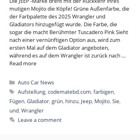
Die JEEP -Marke dreht mit der Rückkehr ihres
mutigen Mojito die Köpfe! Grüne Außenfarbe, die
der Farbpalette des 2025 Wrangler und
Gladiators hinzugefügt wurde. Die Farbe, die
sogar die macht Berühmter Tuscadero Pink Sieht
nach einer vernünftigen Option aus, wird zum
ersten Mal auf dem Gladiator angeboten,
während es auf dem Wrangler ist zurück nach …
Read more
Categories
Auto Car News
Tags
Aufstellung
,
codematebd.com
,
farbigen
,
Fügen
,
Gladiator
,
grün
,
hinzu
,
Jeep
,
Mojito
,
Sie
,
und
,
Wrangler
Leave a comment