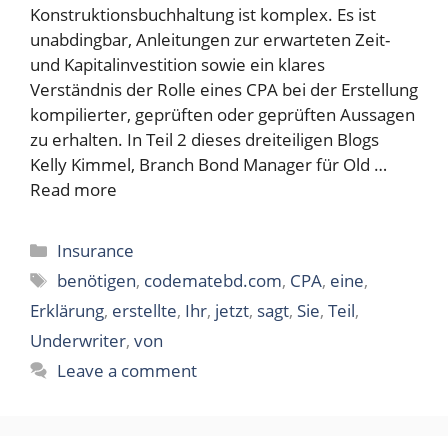
Konstruktionsbuchhaltung ist komplex. Es ist
unabdingbar, Anleitungen zur erwarteten Zeit-
und Kapitalinvestition sowie ein klares
Verständnis der Rolle eines CPA bei der Erstellung
kompilierter, geprüften oder geprüften Aussagen
zu erhalten. In Teil 2 dieses dreiteiligen Blogs
Kelly Kimmel, Branch Bond Manager für Old …
Read more
Categories
Insurance
Tags
benötigen
,
codematebd.com
,
CPA
,
eine
,
Erklärung
,
erstellte
,
Ihr
,
jetzt
,
sagt
,
Sie
,
Teil
,
Underwriter
,
von
Leave a comment