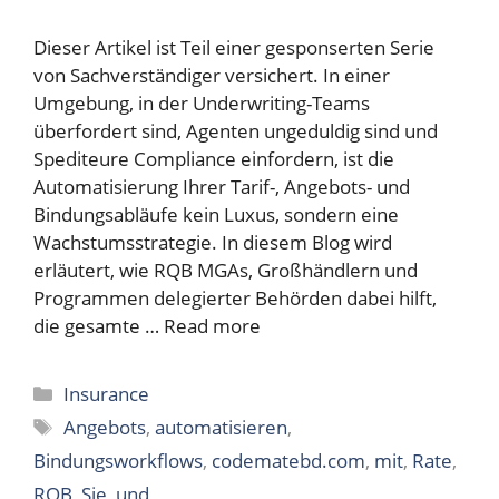
Dieser Artikel ist Teil einer gesponserten Serie
von Sachverständiger versichert. In einer
Umgebung, in der Underwriting-Teams
überfordert sind, Agenten ungeduldig sind und
Spediteure Compliance einfordern, ist die
Automatisierung Ihrer Tarif-, Angebots- und
Bindungsabläufe kein Luxus, sondern eine
Wachstumsstrategie. In diesem Blog wird
erläutert, wie RQB MGAs, Großhändlern und
Programmen delegierter Behörden dabei hilft,
die gesamte …
Read more
Categories
Insurance
Tags
Angebots
,
automatisieren
,
Bindungsworkflows
,
codematebd.com
,
mit
,
Rate
,
RQB
,
Sie
,
und