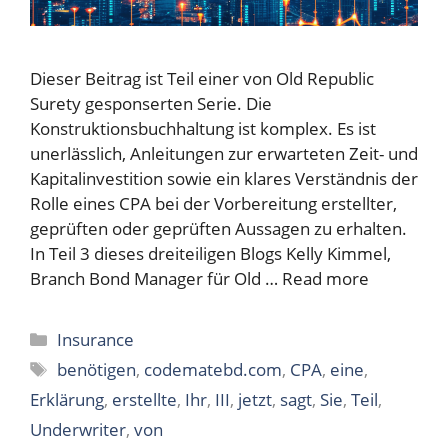
Dieser Beitrag ist Teil einer von Old Republic
Surety gesponserten Serie. Die
Konstruktionsbuchhaltung ist komplex. Es ist
unerlässlich, Anleitungen zur erwarteten Zeit- und
Kapitalinvestition sowie ein klares Verständnis der
Rolle eines CPA bei der Vorbereitung erstellter,
geprüften oder geprüften Aussagen zu erhalten.
In Teil 3 dieses dreiteiligen Blogs Kelly Kimmel,
Branch Bond Manager für Old …
Read more
Categories
Insurance
Tags
benötigen
,
codematebd.com
,
CPA
,
eine
,
Erklärung
,
erstellte
,
Ihr
,
III
,
jetzt
,
sagt
,
Sie
,
Teil
,
Underwriter
,
von