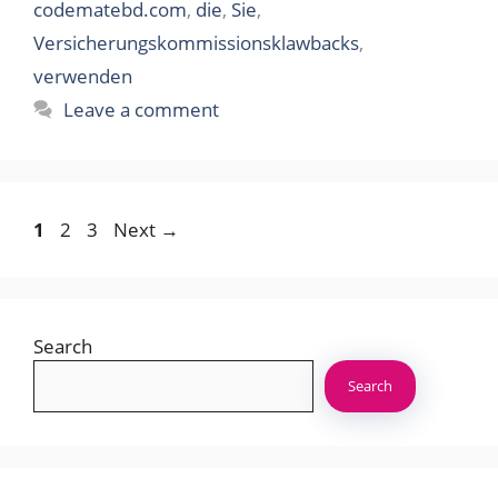
codematebd.com
,
die
,
Sie
,
Versicherungskommissionsklawbacks
,
verwenden
Leave a comment
Page
Page
Page
1
2
3
Next
→
Search
Search