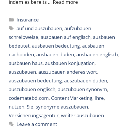
indem es bereits …
Read more
Categories
Insurance
Tags
auf und auszubauen
,
aufzubauen
schreibweise
,
ausbauen auf englisch
,
ausbauen
bedeutet
,
ausbauen bedeutung
,
ausbauen
dachboden
,
ausbauen duden
,
ausbauen englisch
,
ausbauen haus
,
ausbauen konjugation
,
auszubauen
,
auszubauen anderes wort
,
auszubauen bedeutung
,
auszubauen duden
,
auszubauen englisch
,
auszubauen synonym
,
codematebd.com
,
ContentMarketing
,
Ihre
,
nutzen
,
Sie
,
synonyme auszubauen
,
Versicherungsagentur
,
weiter auszubauen
Leave a comment