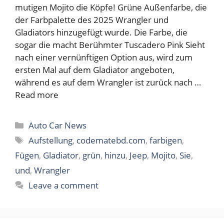
mutigen Mojito die Köpfe! Grüne Außenfarbe, die
der Farbpalette des 2025 Wrangler und
Gladiators hinzugefügt wurde. Die Farbe, die
sogar die macht Berühmter Tuscadero Pink Sieht
nach einer vernünftigen Option aus, wird zum
ersten Mal auf dem Gladiator angeboten,
während es auf dem Wrangler ist zurück nach …
Read more
Categories
Auto Car News
Tags
Aufstellung
,
codematebd.com
,
farbigen
,
Fügen
,
Gladiator
,
grün
,
hinzu
,
Jeep
,
Mojito
,
Sie
,
und
,
Wrangler
Leave a comment