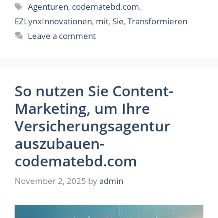
Tags
Agenturen
,
codematebd.com
,
EZLynxInnovationen
,
mit
,
Sie
,
Transformieren
Leave a comment
So nutzen Sie Content-
Marketing, um Ihre
Versicherungsagentur
auszubauen-
codematebd.com
November 2, 2025
by
admin