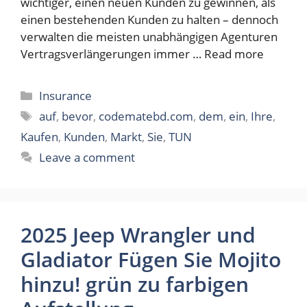
wichtiger, einen neuen Kunden zu gewinnen, als
einen bestehenden Kunden zu halten – dennoch
verwalten die meisten unabhängigen Agenturen
Vertragsverlängerungen immer …
Read more
Categories
Insurance
Tags
auf
,
bevor
,
codematebd.com
,
dem
,
ein
,
Ihre
,
Kaufen
,
Kunden
,
Markt
,
Sie
,
TUN
Leave a comment
2025 Jeep Wrangler und
Gladiator Fügen Sie Mojito
hinzu! grün zu farbigen