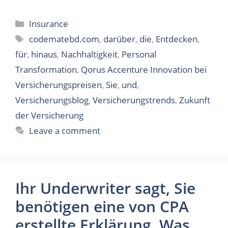
Categories
Insurance
Tags
codematebd.com
,
darüber
,
die
,
Entdecken
,
für
,
hinaus
,
Nachhaltigkeit
,
Personal
Transformation
,
Qorus Accenture Innovation bei
Versicherungspreisen
,
Sie
,
und
,
Versicherungsblog
,
Versicherungstrends
,
Zukunft
der Versicherung
Leave a comment
Ihr Underwriter sagt, Sie
benötigen eine von CPA
erstellte Erklärung. Was