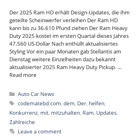
Der 2025 Ram HD erhält Design-Updates, die ihm
geteilte Scheinwerfer verleihen Der Ram HD
kann bis zu 36.610 Pfund ziehen Der Ram Heavy
Duty 2025 kostet im ersten Quartal dieses Jahres
47.560 US-Dollar Nach enthüllt aktualisiertes
Styling Vor ein paar Monaten gab Stellantis am
Dienstag weitere Einzelheiten dazu bekannt
aktualisierter 2025 Ram Heavy Duty Pickup. …
Read more
Categories
Auto Car News
Tags
codematebd.com
,
dem
,
Der
,
helfen
,
Konkurrenz
,
mit
,
mitzuhalten
,
Ram
,
Updates
,
Zahlreiche
Leave a comment