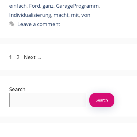
einfach
,
Ford
,
ganz
,
GarageProgramm
,
Individualisierung
,
macht
,
mit
,
von
Leave a comment
Page
Page
1
2
Next
→
Search
Search