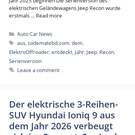
Jahr 2025 beginnen Die Serienversion des
elektrischen Geländewagens Jeep Recon wurde
erstmals …
Read more
Categories
Auto Car News
Tags
aus
,
codematebd.com
,
dem
,
ElektroOffroader
,
entdeckt
,
Jahr
,
Jeep
,
Recon
,
Serienversion
Leave a comment
Der elektrische 3-Reihen-
SUV Hyundai Ioniq 9 aus
dem Jahr 2026 verbeugt