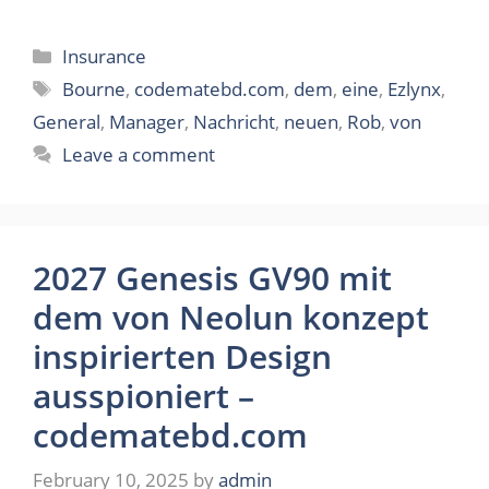
Categories
Insurance
Tags
Bourne
,
codematebd.com
,
dem
,
eine
,
Ezlynx
,
General
,
Manager
,
Nachricht
,
neuen
,
Rob
,
von
Leave a comment
2027 Genesis GV90 mit
dem von Neolun konzept
inspirierten Design
ausspioniert –
codematebd.com
February 10, 2025
by
admin