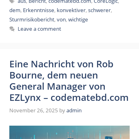
aus
,
Bericht
,
codematebd.com
,
CoreLogic
,
dem
,
Erkenntnisse
,
konvektiver
,
schwerer
,
Sturmrisikobericht
,
von
,
wichtige
Leave a comment
Eine Nachricht von Rob
Bourne, dem neuen
General Manager von
EZLynx – codematebd.com
November 26, 2025
by
admin