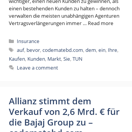
wichtiger, einen neuen Kunden zu gewinnen, als
einen bestehenden Kunden zu halten – dennoch
verwalten die meisten unabhängigen Agenturen
Vertragsverlängerungen immer …
Read more
Categories
Insurance
Tags
auf
,
bevor
,
codematebd.com
,
dem
,
ein
,
Ihre
,
Kaufen
,
Kunden
,
Markt
,
Sie
,
TUN
Leave a comment
Allianz stimmt dem
Verkauf von 2,6 Mrd. € für
die Bajaj Group zu –