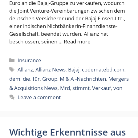
Euro an die Bajaj-Gruppe zu verkaufen, wodurch
die Joint Venture-Vereinbarungen zwischen dem
deutschen Versicherer und der Bajaj Finsen-Ltd.,
einer indischen Nichtbänkerin-Finanzdienste-
Gesellschaft, beendet wurden. Allianz hat
beschlossen, seinen …
Read more
Categories
Insurance
Tags
Allianz
,
Allianz News
,
Bajaj
,
codematebd.com
,
dem
,
die
,
für
,
Group
,
M & A -Nachrichten
,
Mergers
& Acquisitions News
,
Mrd
,
stimmt
,
Verkauf
,
von
Leave a comment
Wichtige Erkenntnisse aus