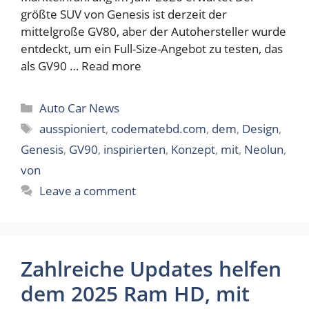
größte SUV von Genesis ist derzeit der
mittelgroße GV80, aber der Autohersteller wurde
entdeckt, um ein Full-Size-Angebot zu testen, das
als GV90 …
Read more
Categories
Auto Car News
Tags
ausspioniert
,
codematebd.com
,
dem
,
Design
,
Genesis
,
GV90
,
inspirierten
,
Konzept
,
mit
,
Neolun
,
von
Leave a comment
Zahlreiche Updates helfen
dem 2025 Ram HD, mit