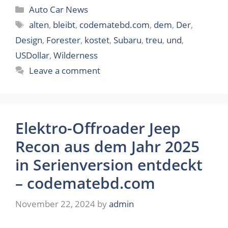
Categories
Auto Car News
Tags
alten
,
bleibt
,
codematebd.com
,
dem
,
Der
,
Design
,
Forester
,
kostet
,
Subaru
,
treu
,
und
,
USDollar
,
Wilderness
Leave a comment
Elektro-Offroader Jeep
Recon aus dem Jahr 2025
in Serienversion entdeckt
– codematebd.com
November 22, 2024
by
admin