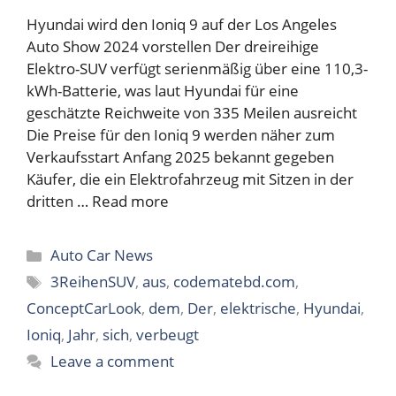
Hyundai wird den Ioniq 9 auf der Los Angeles
Auto Show 2024 vorstellen Der dreireihige
Elektro-SUV verfügt serienmäßig über eine 110,3-
kWh-Batterie, was laut Hyundai für eine
geschätzte Reichweite von 335 Meilen ausreicht
Die Preise für den Ioniq 9 werden näher zum
Verkaufsstart Anfang 2025 bekannt gegeben
Käufer, die ein Elektrofahrzeug mit Sitzen in der
dritten …
Read more
Categories
Auto Car News
Tags
3ReihenSUV
,
aus
,
codematebd.com
,
ConceptCarLook
,
dem
,
Der
,
elektrische
,
Hyundai
,
Ioniq
,
Jahr
,
sich
,
verbeugt
Leave a comment