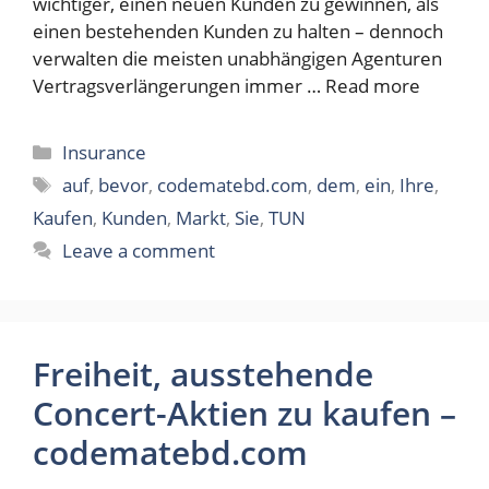
wichtiger, einen neuen Kunden zu gewinnen, als
einen bestehenden Kunden zu halten – dennoch
verwalten die meisten unabhängigen Agenturen
Vertragsverlängerungen immer …
Read more
Categories
Insurance
Tags
auf
,
bevor
,
codematebd.com
,
dem
,
ein
,
Ihre
,
Kaufen
,
Kunden
,
Markt
,
Sie
,
TUN
Leave a comment
Freiheit, ausstehende
Concert-Aktien zu kaufen –
codematebd.com