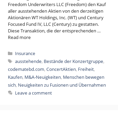
Freedom Underwriters LLC (Freedom) den Kauf
aller ausstehenden Aktien von den derzeitigen
Aktionären WT Holdings, Inc. (WT) und Century
Focused Fund IV, LLC (Century) zu gestatten.
Diese Transaktion, die der entsprechenden …
Read more
Categories
Insurance
Tags
ausstehende
,
Bestände der Konzertgruppe
,
codematebd.com
,
ConcertAktien
,
Freiheit
,
Kaufen
,
M&A-Neuigkeiten
,
Menschen bewegen
sich
,
Neuigkeiten zu Fusionen und Übernahmen
Leave a comment