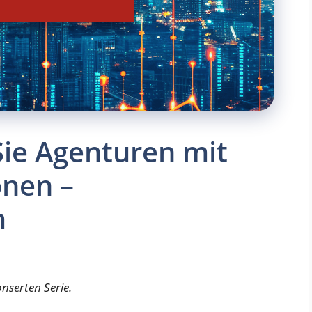
Sie Agenturen mit
onen –
m
onserten Serie.