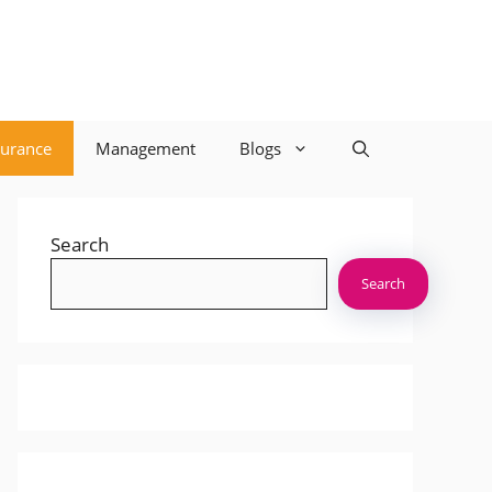
surance
Management
Blogs
Search
Search