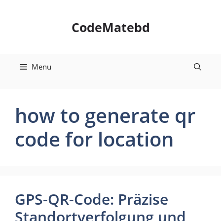
Skip
to
CodeMatebd
content
Menu
how to generate qr
code for location
GPS-QR-Code: Präzise
Standortverfolgung und