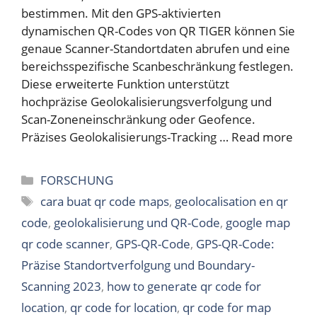
bestimmen. Mit den GPS-aktivierten
dynamischen QR-Codes von QR TIGER können Sie
genaue Scanner-Standortdaten abrufen und eine
bereichsspezifische Scanbeschränkung festlegen.
Diese erweiterte Funktion unterstützt
hochpräzise Geolokalisierungsverfolgung und
Scan-Zoneneinschränkung oder Geofence.
Präzises Geolokalisierungs-Tracking …
Read more
Categories
FORSCHUNG
Tags
cara buat qr code maps
,
geolocalisation en qr
code
,
geolokalisierung und QR-Code
,
google map
qr code scanner
,
GPS-QR-Code
,
GPS-QR-Code:
Präzise Standortverfolgung und Boundary-
Scanning 2023
,
how to generate qr code for
location
,
qr code for location
,
qr code for map