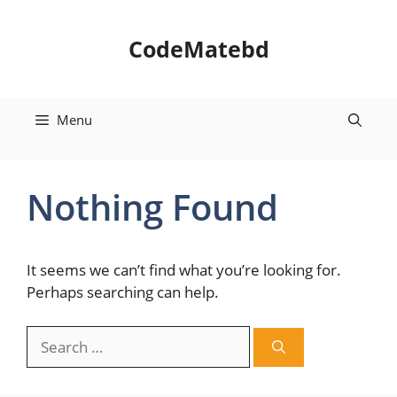
Skip
to
CodeMatebd
content
Menu
Nothing Found
It seems we can’t find what you’re looking for.
Perhaps searching can help.
Search
for: