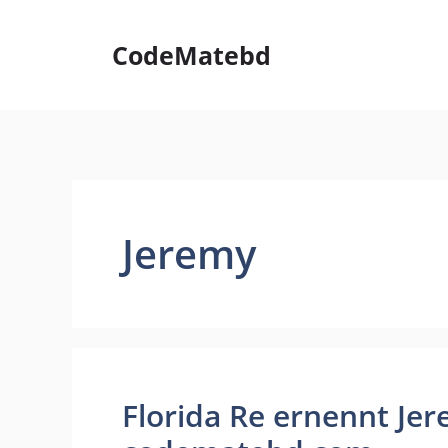
Skip
to
CodeMatebd
content
Jeremy
Florida Re ernennt Je