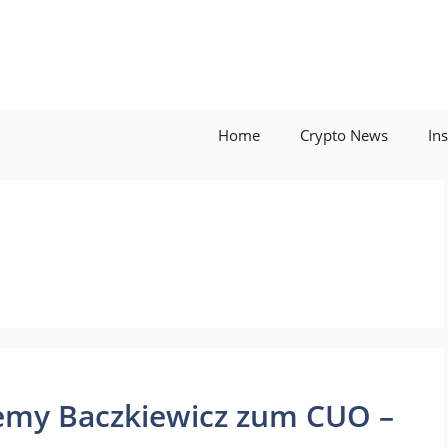
Home
Crypto News
In
remy Baczkiewicz zum CUO –