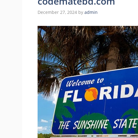
codematebd.com
December 27, 2024
by
admin