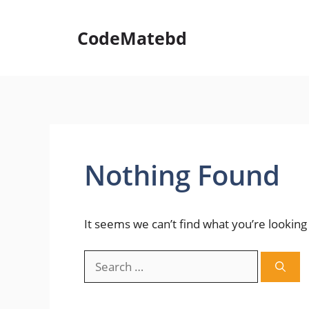
Skip
to
CodeMatebd
content
Nothing Found
It seems we can’t find what you’re looking
Search
for: