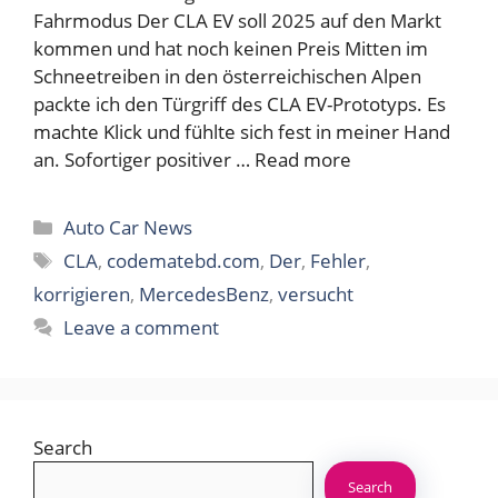
Fahrmodus Der CLA EV soll 2025 auf den Markt
kommen und hat noch keinen Preis Mitten im
Schneetreiben in den österreichischen Alpen
packte ich den Türgriff des CLA EV-Prototyps. Es
machte Klick und fühlte sich fest in meiner Hand
an. Sofortiger positiver …
Read more
Categories
Auto Car News
Tags
CLA
,
codematebd.com
,
Der
,
Fehler
,
korrigieren
,
MercedesBenz
,
versucht
Leave a comment
Search
Search