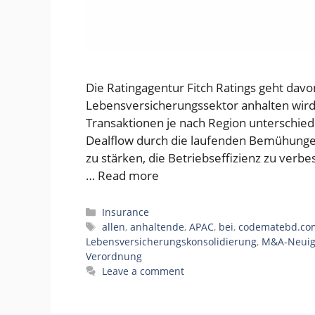
Die Ratingagentur Fitch Ratings geht davo
Lebensversicherungssektor anhalten wir
Transaktionen je nach Region unterschiedli
Dealflow durch die laufenden Bemühungen 
zu stärken, die Betriebseffizienz zu verbe
…
Read more
Categories
Insurance
Tags
allen
,
anhaltende
,
APAC
,
bei
,
codematebd.co
Lebensversicherungskonsolidierung
,
M&A-Neuig
Verordnung
Leave a comment