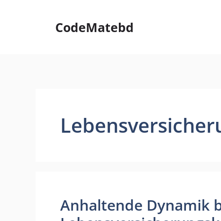
Skip
to
CodeMatebd
content
Lebensversicher
Anhaltende Dynamik be