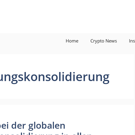
Home
Crypto News
In
ungskonsolidierung
i der globalen