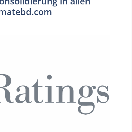
nsolidierung in allen
dematebd.com