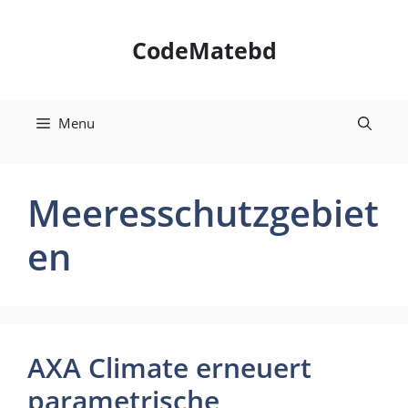
Skip
to
CodeMatebd
content
Menu
Meeresschutzgebiet
en
AXA Climate erneuert
parametrische