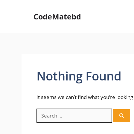
Skip
to
CodeMatebd
content
Nothing Found
It seems we can’t find what you’re looking
Search
for: