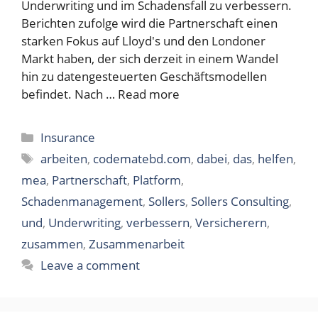
Underwriting und im Schadensfall zu verbessern.
Berichten zufolge wird die Partnerschaft einen
starken Fokus auf Lloyd's und den Londoner
Markt haben, der sich derzeit in einem Wandel
hin zu datengesteuerten Geschäftsmodellen
befindet. Nach …
Read more
Categories
Insurance
Tags
arbeiten
,
codematebd.com
,
dabei
,
das
,
helfen
,
mea
,
Partnerschaft
,
Platform
,
Schadenmanagement
,
Sollers
,
Sollers Consulting
,
und
,
Underwriting
,
verbessern
,
Versicherern
,
zusammen
,
Zusammenarbeit
Leave a comment