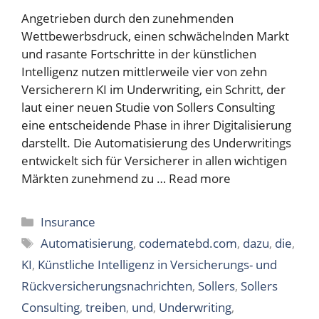
Angetrieben durch den zunehmenden
Wettbewerbsdruck, einen schwächelnden Markt
und rasante Fortschritte in der künstlichen
Intelligenz nutzen mittlerweile vier von zehn
Versicherern KI im Underwriting, ein Schritt, der
laut einer neuen Studie von Sollers Consulting
eine entscheidende Phase in ihrer Digitalisierung
darstellt. Die Automatisierung des Underwritings
entwickelt sich für Versicherer in allen wichtigen
Märkten zunehmend zu …
Read more
Categories
Insurance
Tags
Automatisierung
,
codematebd.com
,
dazu
,
die
,
KI
,
Künstliche Intelligenz in Versicherungs- und
Rückversicherungsnachrichten
,
Sollers
,
Sollers
Consulting
,
treiben
,
und
,
Underwriting
,