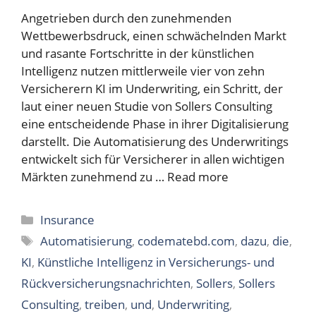
Angetrieben durch den zunehmenden
Wettbewerbsdruck, einen schwächelnden Markt
und rasante Fortschritte in der künstlichen
Intelligenz nutzen mittlerweile vier von zehn
Versicherern KI im Underwriting, ein Schritt, der
laut einer neuen Studie von Sollers Consulting
eine entscheidende Phase in ihrer Digitalisierung
darstellt. Die Automatisierung des Underwritings
entwickelt sich für Versicherer in allen wichtigen
Märkten zunehmend zu …
Read more
Categories
Insurance
Tags
Automatisierung
,
codematebd.com
,
dazu
,
die
,
KI
,
Künstliche Intelligenz in Versicherungs- und
Rückversicherungsnachrichten
,
Sollers
,
Sollers
Consulting
,
treiben
,
und
,
Underwriting
,