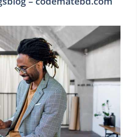
ngsblog – codematebd.com