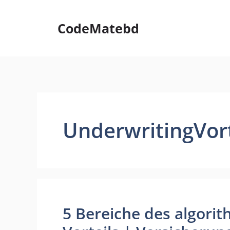
Skip
to
CodeMatebd
content
UnderwritingVort
5 Bereiche des algori