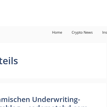
Home
Crypto News
In
eils
thmischen Underwriting-