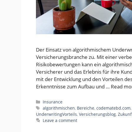
Der Einsatz von algorithmischem Underwr
Versicherungsbranche zu. Mit einer verb
Risikobewertungen kann ein algorithmisch
Versicherer und das Erlebnis für ihre Kun
mit der Entwicklung und den Vorteilen de
Erkenntnisse zum Aufbau und …
Read mo
Categories
Insurance
Tags
algorithmischen
,
Bereiche
,
codematebd.com
UnderwritingVorteils
,
Versicherungsblog
,
Zukunf
Leave a comment