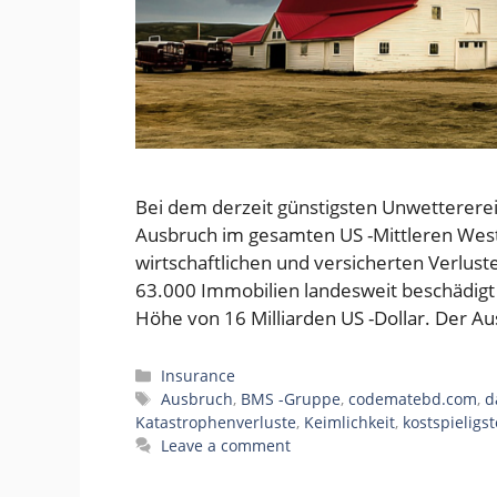
Bei dem derzeit günstigsten Unwetterereig
Ausbruch im gesamten US -Mittleren Wes
wirtschaftlichen und versicherten Verluste
63.000 Immobilien landesweit beschädigt
Höhe von 16 Milliarden US -Dollar. Der A
Categories
Insurance
Tags
Ausbruch
,
BMS -Gruppe
,
codematebd.com
,
d
Katastrophenverluste
,
Keimlichkeit
,
kostspieligst
Leave a comment