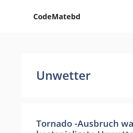
Skip
to
CodeMatebd
content
Unwetter
Tornado -Ausbruch wa