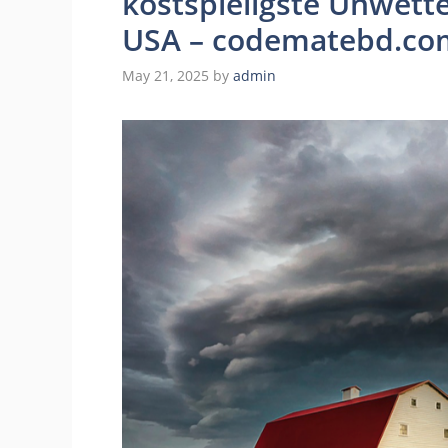
kostspieligste Unwette
USA – codematebd.co
May 21, 2025
by
admin