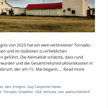
nis von 2025 hat ein weit verbreiteter Tornado -
ten und im Südosten zu erheblichen
n geführt. Die Keimalität schätzte, dass rund
 wurden und die Gesamtrekonstruktionskosten in
usbruch, der am 15. Mai begann, …
Read more
as
,
den
,
Ereignis
,
Guy Carpenter News
,
e
,
Tornado
,
Unwetter
,
USA
,
Verluste
,
von
,
wahrscheinlich