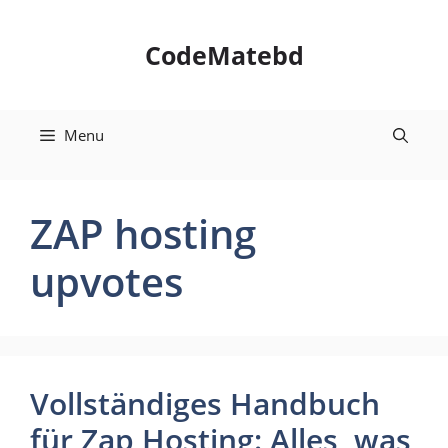
Skip
to
CodeMatebd
content
Menu
ZAP hosting
upvotes
Vollständiges Handbuch
für Zap Hosting: Alles, was