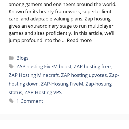
among gamers and engineers around the world.
Known for its hearty framework, superb client
care, and adaptable valuing plans, Zap hosting
gives an extraordinary stage to run multiplayer
games and sites proficiently. In this article, we’ll
jump profound into the …
Read more
Categories
Blogs
Tags
ZAP hosting FiveM boost
,
ZAP hosting free
,
ZAP Hosting Minecraft
,
ZAP hosting upvotes
,
Zap-
hosting down
,
ZAP-Hosting FiveM
,
Zap-hosting
status
,
ZAP-Hosting VPS
1 Comment