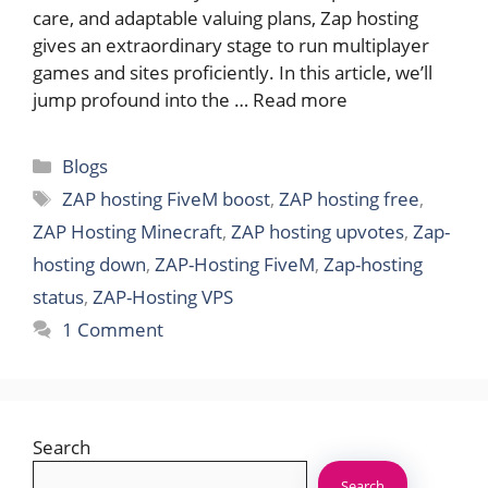
care, and adaptable valuing plans, Zap hosting
gives an extraordinary stage to run multiplayer
games and sites proficiently. In this article, we’ll
jump profound into the …
Read more
Categories
Blogs
Tags
ZAP hosting FiveM boost
,
ZAP hosting free
,
ZAP Hosting Minecraft
,
ZAP hosting upvotes
,
Zap-
hosting down
,
ZAP-Hosting FiveM
,
Zap-hosting
status
,
ZAP-Hosting VPS
1 Comment
Search
Search