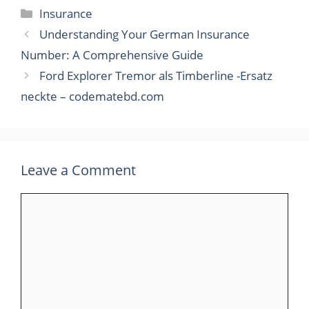
Categories
Insurance
Understanding Your German Insurance
Number: A Comprehensive Guide
Ford Explorer Tremor als Timberline -Ersatz
neckte – codematebd.com
Leave a Comment
Comment