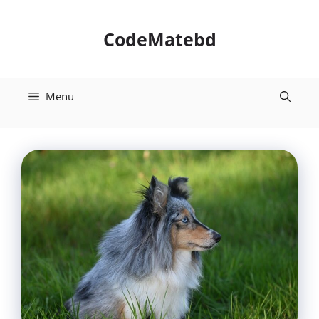
Skip
to
CodeMatebd
content
Menu