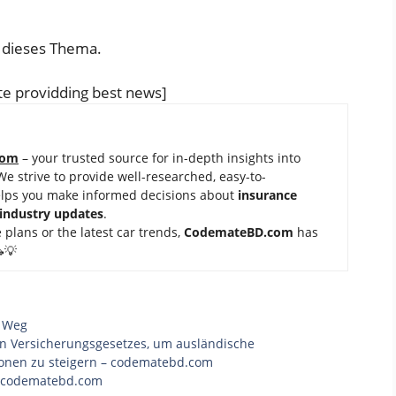
 dieses Thema.
e providding best news]
com
– your trusted source for in-depth insights into
 We strive to provide well-researched, easy-to-
elps you make informed decisions about
insurance
 industry updates
.
 plans or the latest car trends,
Code
mateBD.com
has
💡
,
Weg
en Versicherungsgesetzes, um ausländische
tionen zu steigern – codematebd.com
 – codematebd.com