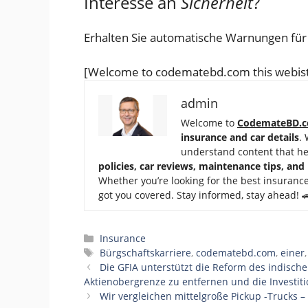
Interesse an
Sicherheit
?
Erhalten Sie automatische Warnungen für
[Welcome to codematebd.com this webist
admin
Welcome to
CodemateBD.
insurance and car details
.
understand content that h
policies, car reviews, maintenance tips, and
Whether you’re looking for the best insurance
got you covered. Stay informed, stay ahead! 
Categories
Insurance
Tags
Bürgschaftskarriere
,
codematebd.com
,
einer
Die GFIA unterstützt die Reform des indisch
Aktienobergrenze zu entfernen und die Investi
Wir vergleichen mittelgroße Pickup -Trucks