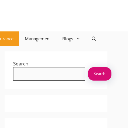
surance
Management
Blogs
Search
Search