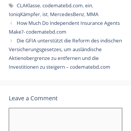
Tags
CLAKlasse
,
codematebd.com
,
ein
,
IoniqKämpfer
,
ist
,
MercedesBenz
,
MMA
How Much Do Independent Insurance Agents
Make?- codematebd.com
Die GFIA unterstützt die Reform des indischen
Versicherungsgesetzes, um ausländische
Aktienobergrenze zu entfernen und die
Investitionen zu steigern – codematebd.com
Leave a Comment
Comment