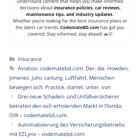
understand content that helps you make informed
decisions about
insurance policies, car reviews,
maintenance tips, and industry updates
.
Whether you’re looking for the best insurance plans or
the latest car trends,
Code
mateBD.com
has got you
covered. Stay informed, stay ahead! 🚗💡
Categories
Insurance
Tags
Aviation
,
codematebd.com
,
Der
,
die
,
Howden
,
Jimenez
,
Julio
,
Leitung
,
Luftfahrt
,
Menschen
bewegen sich
,
Practice
,
startet
,
unter
,
von
Drei neue Schaden- und Unfallversicherer
betreten den sich erholenden Markt in Florida:
OIR – codematebd.com
Automatisierung des Versicherungsbetriebs
mit EZLynx – codematebd.com