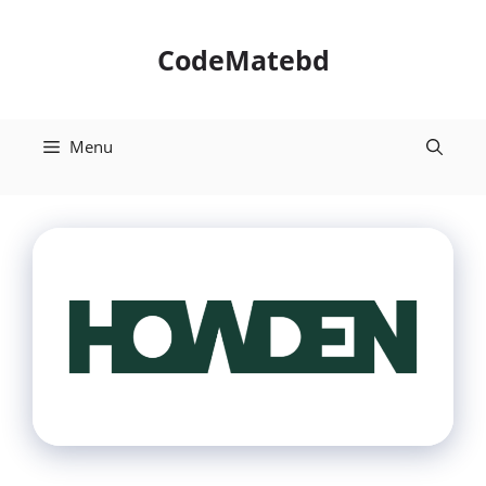
Skip
to
CodeMatebd
content
Menu