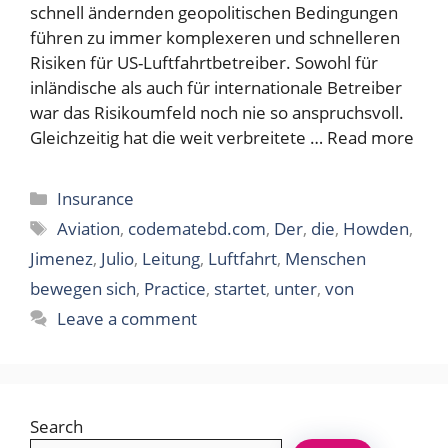
schnell ändernden geopolitischen Bedingungen
führen zu immer komplexeren und schnelleren
Risiken für US-Luftfahrtbetreiber. Sowohl für
inländische als auch für internationale Betreiber
war das Risikoumfeld noch nie so anspruchsvoll.
Gleichzeitig hat die weit verbreitete …
Read more
Categories
Insurance
Tags
Aviation
,
codematebd.com
,
Der
,
die
,
Howden
,
Jimenez
,
Julio
,
Leitung
,
Luftfahrt
,
Menschen
bewegen sich
,
Practice
,
startet
,
unter
,
von
Leave a comment
Search