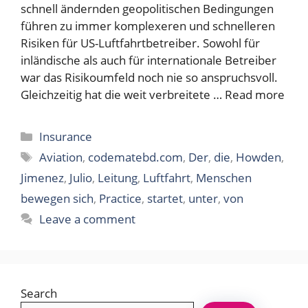
schnell ändernden geopolitischen Bedingungen
führen zu immer komplexeren und schnelleren
Risiken für US-Luftfahrtbetreiber. Sowohl für
inländische als auch für internationale Betreiber
war das Risikoumfeld noch nie so anspruchsvoll.
Gleichzeitig hat die weit verbreitete …
Read more
Categories
Insurance
Tags
Aviation
,
codematebd.com
,
Der
,
die
,
Howden
,
Jimenez
,
Julio
,
Leitung
,
Luftfahrt
,
Menschen
bewegen sich
,
Practice
,
startet
,
unter
,
von
Leave a comment
Search