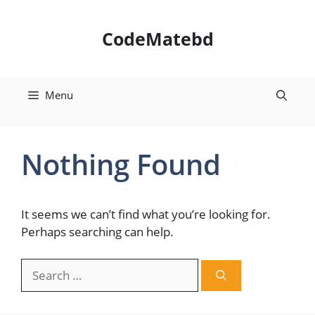
Skip
to
CodeMatebd
content
Menu
Nothing Found
It seems we can’t find what you’re looking for.
Perhaps searching can help.
Search
for: