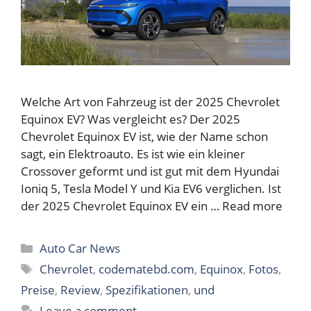
Welche Art von Fahrzeug ist der 2025 Chevrolet
Equinox EV? Was vergleicht es? Der 2025
Chevrolet Equinox EV ist, wie der Name schon
sagt, ein Elektroauto. Es ist wie ein kleiner
Crossover geformt und ist gut mit dem Hyundai
Ioniq 5, Tesla Model Y und Kia EV6 verglichen. Ist
der 2025 Chevrolet Equinox EV ein …
Read more
Categories
Auto Car News
Tags
Chevrolet
,
codematebd.com
,
Equinox
,
Fotos
,
Preise
,
Review
,
Spezifikationen
,
und
Leave a comment