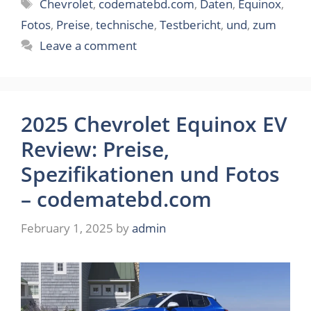
Tags
Chevrolet
,
codematebd.com
,
Daten
,
Equinox
,
Fotos
,
Preise
,
technische
,
Testbericht
,
und
,
zum
Leave a comment
2025 Chevrolet Equinox EV
Review: Preise,
Spezifikationen und Fotos
– codematebd.com
February 1, 2025
by
admin