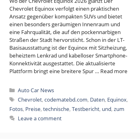
Wo der Chevrolet Equinox 2026 glänzt Der
Chevrolet Equinox verfolgt einen praktischen
Ansatz gegenüber kompakten SUVs und bietet
einen besonders geräumigen Innenraum und
eine Fahrqualität, die auf den pockennarbigen
Straßen der Stadt hervorsticht. Schon in der LT-
Basisausstattung ist der Equinox mit Sitzheizung,
beheiztem Lenkrad und kabelloser Smartphone-
Konnektivität ausgestattet. Die aktualisierte
Plattform bringt eine breitere Spur …
Read more
Categories
Auto Car News
Tags
Chevrolet
,
codematebd.com
,
Daten
,
Equinox
,
Fotos
,
Preise
,
technische
,
Testbericht
,
und
,
zum
Leave a comment