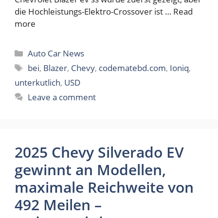
die Hochleistungs-Elektro-Crossover ist …
Read
more
Categories
Auto Car News
Tags
bei
,
Blazer
,
Chevy
,
codematebd.com
,
Ioniq
,
unterkutlich
,
USD
Leave a comment
2025 Chevy Silverado EV
gewinnt an Modellen,
maximale Reichweite von
492 Meilen –