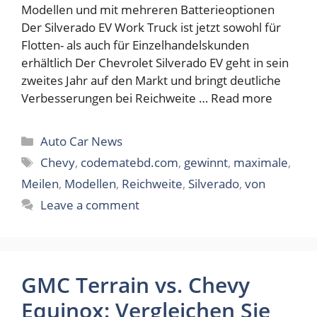
Modellen und mit mehreren Batterieoptionen
Der Silverado EV Work Truck ist jetzt sowohl für
Flotten- als auch für Einzelhandelskunden
erhältlich Der Chevrolet Silverado EV geht in sein
zweites Jahr auf den Markt und bringt deutliche
Verbesserungen bei Reichweite …
Read more
Categories
Auto Car News
Tags
Chevy
,
codematebd.com
,
gewinnt
,
maximale
,
Meilen
,
Modellen
,
Reichweite
,
Silverado
,
von
Leave a comment
GMC Terrain vs. Chevy
Equinox: Vergleichen Sie