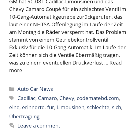
GM hat 90.081 Cadillac-Limousinen und das
Chevy Camaro Coupé für ein schlechtes Ventil im
10-Gang-Automatikgetriebe zurückgerufen, das
laut einer NHTSA-Offenlegung im Laufe der Zeit
am Montag die Räder versperrt hat. Das Problem
stammt von einem Getriebekontrollventil
Exklusiv für die 10-Gang-Automatik. Im Laufe der
Zeit können sich die Ventile übermäßig tragen,
was zu einem eventuellen Druckverlust …
Read
more
Categories
Auto Car News
Tags
Cadillac
,
Camaro
,
Chevy
,
codematebd.com
,
eine
,
erinnerte
,
für
,
Limousinen
,
schlechte
,
sich
,
Übertragung
Leave a comment