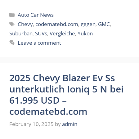
Categories
Auto Car News
Tags
Chevy
,
codematebd.com
,
gegen
,
GMC
,
Suburban
,
SUVs
,
Vergleiche
,
Yukon
Leave a comment
2025 Chevy Blazer Ev Ss
unterkutlich Ioniq 5 N bei
61.995 USD –
codematebd.com
February 10, 2025
by
admin