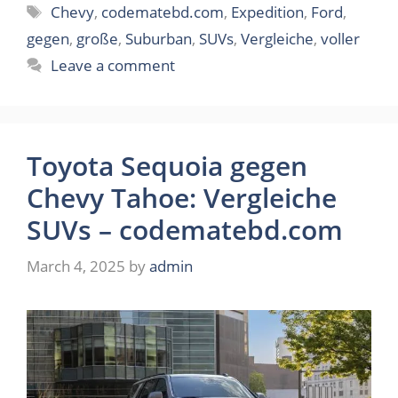
Tags
Chevy
,
codematebd.com
,
Expedition
,
Ford
,
gegen
,
große
,
Suburban
,
SUVs
,
Vergleiche
,
voller
Leave a comment
Toyota Sequoia gegen
Chevy Tahoe: Vergleiche
SUVs – codematebd.com
March 4, 2025
by
admin