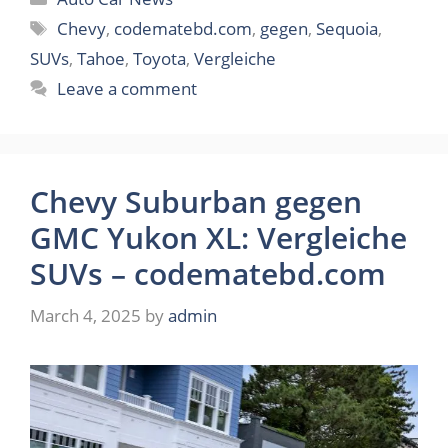
Tags
Chevy
,
codematebd.com
,
gegen
,
Sequoia
,
SUVs
,
Tahoe
,
Toyota
,
Vergleiche
Leave a comment
Chevy Suburban gegen
GMC Yukon XL: Vergleiche
SUVs – codematebd.com
March 4, 2025
by
admin