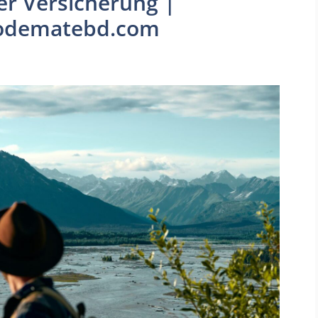
er Versicherung |
codematebd.com