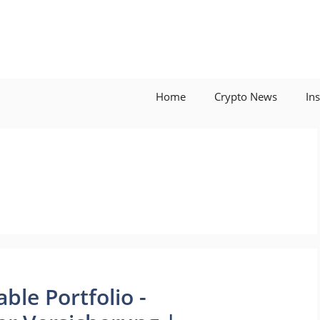
Home
Crypto News
In
able Portfolio -