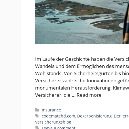
Im Laufe der Geschichte haben die Versic
Wandels und dem Ermöglichen des menschl
Wohlstands. Von Sicherheitsgurten bis h
Versicherer zahlreiche Innovationen gefö
monumentalen Herausforderung: Klimawan
Versicherer, die …
Read more
Categories
Insurance
Tags
codematebd.com
,
Dekarbonisierung
,
Der
,
err
Versicherungsblog
Leave a comment