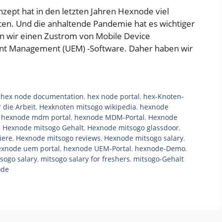
ept hat in den letzten Jahren Hexnode viel
n. Und die anhaltende Pandemie hat es wichtiger
n wir einen Zustrom von Mobile Device
nt Management (UEM) -Software. Daher haben wir
,
hex node documentation
,
hex node portal
,
hex-Knoten-
 die Arbeit
,
Hexknoten mitsogo wikipedia
,
hexnode
,
hexnode mdm portal
,
hexnode MDM-Portal
,
Hexnode
,
Hexnode mitsogo Gehalt
,
Hexnode mitsogo glassdoor
,
iere
,
Hexnode mitsogo reviews
,
Hexnode mitsogo salary
,
exnode uem portal
,
hexnode UEM-Portal
,
hexnode-Demo
,
sogo salary
,
mitsogo salary for freshers
,
mitsogo-Gehalt
ode