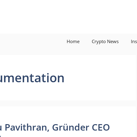
Home
Crypto News
In
umentation
u Pavithran, Gründer CEO