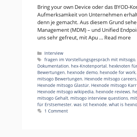
Bring your own Device oder das BYOD-Konz
Aufmerksamkeit von Unternehmen erhalte
denn je gemacht. Aus diesem Grund sehe
Management (MDM) – und Unified Endpoi
uns sehr gefreut, mit Apu …
Read more
Categories
Interview
Tags
fragen im Vorstellungsgespräch mit mitsogo
Dokumentation
,
hex-Knotenportal
,
hexknoten für
Bewertungen
,
hexnode demo
,
hexnode for work
mitsogo Bewertungen
,
Hexnode mitsogo careers
Hexnode mitsogo Glastür
,
Hexnode mitsogo Karr
Hexnode mitsogo wikipedia
,
hexnode reviews
,
h
mitsogo Gehalt
,
mitsogo interview questions
,
mit
für Erstsemester
,
was ist hexnode
,
what is hexn
1 Comment