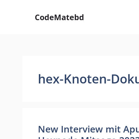
Skip
to
CodeMatebd
content
hex-Knoten-Dok
New Interview mit Ap