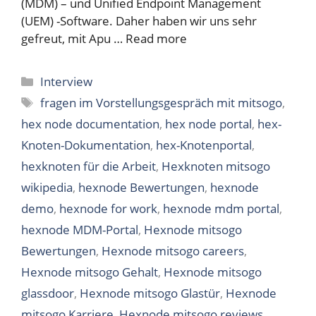
(MDM) – und Unified Endpoint Management
(UEM) -Software. Daher haben wir uns sehr
gefreut, mit Apu …
Read more
Categories
Interview
Tags
fragen im Vorstellungsgespräch mit mitsogo
,
hex node documentation
,
hex node portal
,
hex-
Knoten-Dokumentation
,
hex-Knotenportal
,
hexknoten für die Arbeit
,
Hexknoten mitsogo
wikipedia
,
hexnode Bewertungen
,
hexnode
demo
,
hexnode for work
,
hexnode mdm portal
,
hexnode MDM-Portal
,
Hexnode mitsogo
Bewertungen
,
Hexnode mitsogo careers
,
Hexnode mitsogo Gehalt
,
Hexnode mitsogo
glassdoor
,
Hexnode mitsogo Glastür
,
Hexnode
mitsogo Karriere
,
Hexnode mitsogo reviews
,