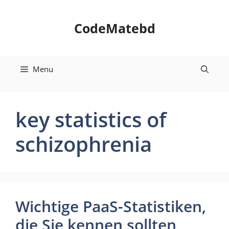
Skip
to
CodeMatebd
content
Menu
key statistics of
schizophrenia
Wichtige PaaS-Statistiken,
die Sie kennen sollten