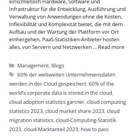
einschließlich Hardware, Software und
Infrastruktur für die Entwicklung, Ausführung und
Verwaltung von Anwendungen ohne die Kosten,
Inflexibilität und Komplexität bietet, die mit dem
Aufbau und der Wartung der Plattform vor Ort
einhergehen. PaaS-Statistiken-Anbieter hosten
alles, von Servern und Netzwerken …
Read more
Categories
Management
,
Blogs
Tags
60% der weltweiten Unternehmensdaten
werden in der Cloud gespeichert
,
60% of the
world’s corporate data is stored in the cloud
,
cloud adoption statistics gartner
,
cloud computing
statistics 2023
,
cloud market share 2023
,
cloud
migration statistics
,
cloud-Computing-Statistik
2023
,
cloud-Marktanteil 2023
,
how to pass