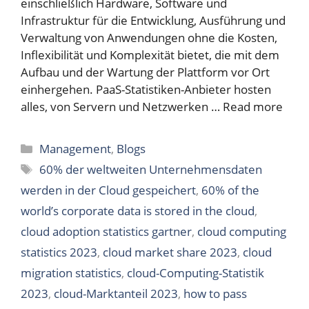
einschließlich Hardware, Software und
Infrastruktur für die Entwicklung, Ausführung und
Verwaltung von Anwendungen ohne die Kosten,
Inflexibilität und Komplexität bietet, die mit dem
Aufbau und der Wartung der Plattform vor Ort
einhergehen. PaaS-Statistiken-Anbieter hosten
alles, von Servern und Netzwerken …
Read more
Categories
Management
,
Blogs
Tags
60% der weltweiten Unternehmensdaten
werden in der Cloud gespeichert
,
60% of the
world’s corporate data is stored in the cloud
,
cloud adoption statistics gartner
,
cloud computing
statistics 2023
,
cloud market share 2023
,
cloud
migration statistics
,
cloud-Computing-Statistik
2023
,
cloud-Marktanteil 2023
,
how to pass