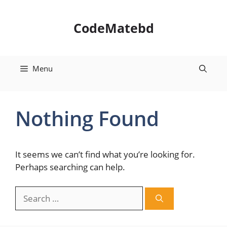
Skip
to
CodeMatebd
content
Menu
Nothing Found
It seems we can’t find what you’re looking for.
Perhaps searching can help.
Search
for: