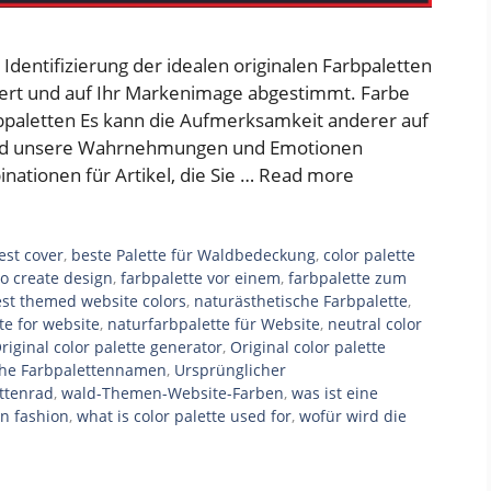
dentifizierung der idealen originalen Farbpaletten
oliert und auf Ihr Markenimage abgestimmt. Farbe
rbpaletten Es kann die Aufmerksamkeit anderer auf
 und unsere Wahrnehmungen und Emotionen
nationen für Artikel, die Sie …
Read more
rest cover
,
beste Palette für Waldbedeckung
,
color palette
to create design
,
farbpalette vor einem
,
farbpalette zum
est themed website colors
,
naturästhetische Farbpalette
,
te for website
,
naturfarbpalette für Website
,
neutral color
riginal color palette generator
,
Original color palette
che Farbpalettennamen
,
Ursprünglicher
ttenrad
,
wald-Themen-Website-Farben
,
was ist eine
in fashion
,
what is color palette used for
,
wofür wird die