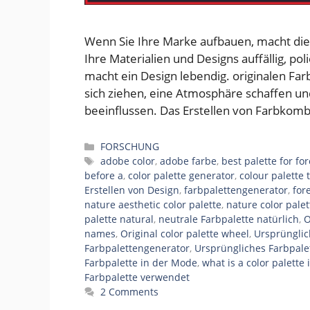
Wenn Sie Ihre Marke aufbauen, macht die I
Ihre Materialien und Designs auffällig, p
macht ein Design lebendig. originalen Fa
sich ziehen, eine Atmosphäre schaffen
beeinflussen. Das Erstellen von Farbkombi
Categories
FORSCHUNG
Tags
adobe color
,
adobe farbe
,
best palette for fo
before a
,
color palette generator
,
colour palette 
Erstellen von Design
,
farbpalettengenerator
,
for
nature aesthetic color palette
,
nature color palet
palette natural
,
neutrale Farbpalette natürlich
,
O
names
,
Original color palette wheel
,
Ursprüngli
Farbpalettengenerator
,
Ursprüngliches Farbpale
Farbpalette in der Mode
,
what is a color palette 
Farbpalette verwendet
2 Comments