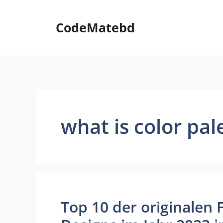
Skip
to
CodeMatebd
content
what is color pal
Top 10 der originalen 