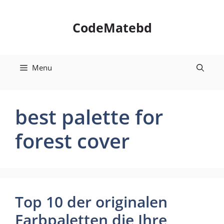
Skip
to
CodeMatebd
content
Menu
best palette for
forest cover
Top 10 der originalen
Farbpaletten die Ihre