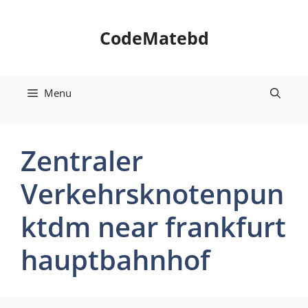
Skip
to
CodeMatebd
content
Menu
Zentraler
Verkehrsknotenpun
ktdm near frankfurt
hauptbahnhof