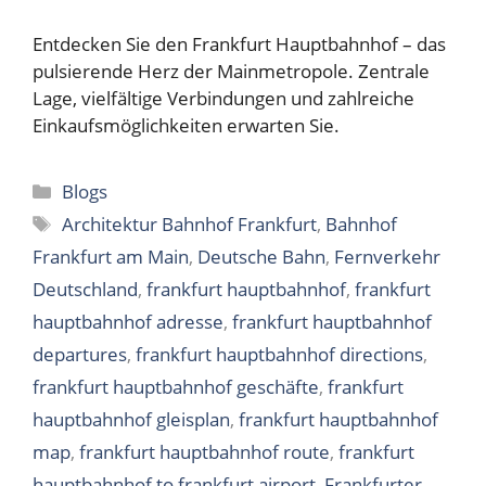
Entdecken Sie den Frankfurt Hauptbahnhof – das
pulsierende Herz der Mainmetropole. Zentrale
Lage, vielfältige Verbindungen und zahlreiche
Einkaufsmöglichkeiten erwarten Sie.
Categories
Blogs
Tags
Architektur Bahnhof Frankfurt
,
Bahnhof
Frankfurt am Main
,
Deutsche Bahn
,
Fernverkehr
Deutschland
,
frankfurt hauptbahnhof
,
frankfurt
hauptbahnhof adresse
,
frankfurt hauptbahnhof
departures
,
frankfurt hauptbahnhof directions
,
frankfurt hauptbahnhof geschäfte
,
frankfurt
hauptbahnhof gleisplan
,
frankfurt hauptbahnhof
map
,
frankfurt hauptbahnhof route
,
frankfurt
hauptbahnhof to frankfurt airport
,
Frankfurter