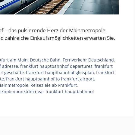
f – das pulsierende Herz der Mainmetropole.
nd zahlreiche Einkaufsmöglichkeiten erwarten Sie.
kfurt am Main
,
Deutsche Bahn
,
Fernverkehr Deutschland
,
f adresse
,
frankfurt hauptbahnhof departures
,
frankfurt
f geschäfte
,
frankfurt hauptbahnhof gleisplan
,
frankfurt
te
,
frankfurt hauptbahnhof to frankfurt airport
,
ainmetropole
,
Reiseziele ab Frankfurt
,
rsknotenpunktdm near frankfurt hauptbahnhof