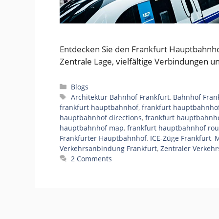
Entdecken Sie den Frankfurt Hauptbahnho
Zentrale Lage, vielfältige Verbindungen u
Categories
Blogs
Tags
Architektur Bahnhof Frankfurt
,
Bahnhof Fran
frankfurt hauptbahnhof
,
frankfurt hauptbahnho
hauptbahnhof directions
,
frankfurt hauptbahnho
hauptbahnhof map
,
frankfurt hauptbahnhof rou
Frankfurter Hauptbahnhof
,
ICE-Züge Frankfurt
,
M
Verkehrsanbindung Frankfurt
,
Zentraler Verkeh
2 Comments