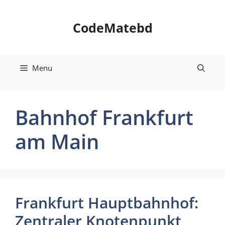
Skip
to
CodeMatebd
content
Menu
Bahnhof Frankfurt
am Main
Frankfurt Hauptbahnhof:
Zentraler Knotenpunkt