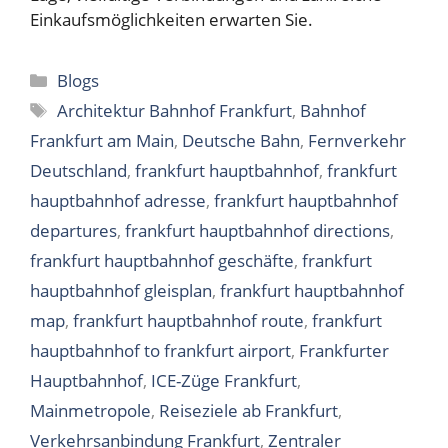
Einkaufsmöglichkeiten erwarten Sie.
Categories
Blogs
Tags
Architektur Bahnhof Frankfurt
,
Bahnhof
Frankfurt am Main
,
Deutsche Bahn
,
Fernverkehr
Deutschland
,
frankfurt hauptbahnhof
,
frankfurt
hauptbahnhof adresse
,
frankfurt hauptbahnhof
departures
,
frankfurt hauptbahnhof directions
,
frankfurt hauptbahnhof geschäfte
,
frankfurt
hauptbahnhof gleisplan
,
frankfurt hauptbahnhof
map
,
frankfurt hauptbahnhof route
,
frankfurt
hauptbahnhof to frankfurt airport
,
Frankfurter
Hauptbahnhof
,
ICE-Züge Frankfurt
,
Mainmetropole
,
Reiseziele ab Frankfurt
,
Verkehrsanbindung Frankfurt
,
Zentraler