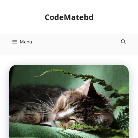
Skip
to
CodeMatebd
content
Menu