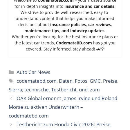
Welcome to
CodemateBD.com
– your trusted source
for in-depth insights into
insurance and car details
.
We strive to provide well-researched, easy-to-
understand content that helps you make informed
decisions about
insurance policies, car reviews,
maintenance tips, and industry updates
.
Whether you’re looking for the best insurance plans or
the latest car trends,
Code
mateBD.com
has got you
covered. Stay informed, stay ahead! 🚗💡
Categories
Auto Car News
Tags
codematebd.com
,
Daten
,
Fotos
,
GMC
,
Preise
,
Sierra
,
technische
,
Testbericht
,
und
,
zum
OAK Global ernennt James Irvine und Roland
Morse zu aktiven Underwritern –
codematebd.com
Testbericht zum Honda Civic 2026: Preise,