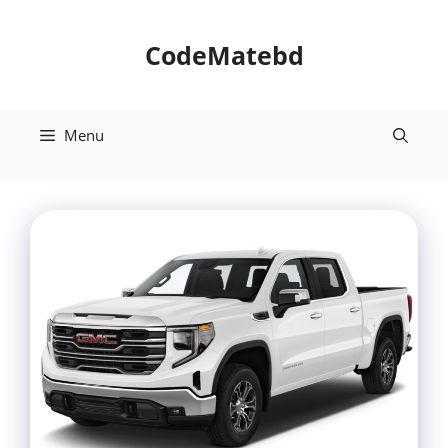
Skip
to
CodeMatebd
content
Menu