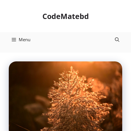
Skip
to
CodeMatebd
content
Menu