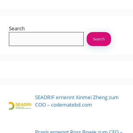
Search
Search
SEADRIF ernennt Xinmei Zheng zum
COO – codematebd.com
Praxis ernennt Ross Bowie zum CEO –