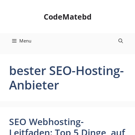
Skip
to
CodeMatebd
content
Menu
bester SEO-Hosting-
Anbieter
SEO Webhosting-
Leitfaden: Top 5 Dinge, auf