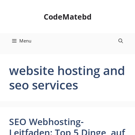
Skip
to
CodeMatebd
content
Menu
website hosting and
seo services
SEO Webhosting-
Leitfaden: Top 5 Dinge, auf