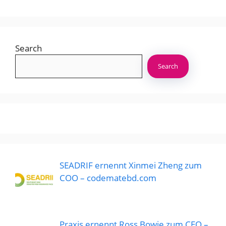
Search
Search
SEADRIF ernennt Xinmei Zheng zum
COO – codematebd.com
Praxis ernennt Ross Bowie zum CEO –