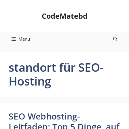
Skip
to
CodeMatebd
content
Menu
standort für SEO-
Hosting
SEO Webhosting-
Leitfaden: Top 5 Dinge, auf