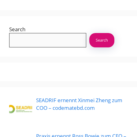
Search
Search
SEADRIF ernennt Xinmei Zheng zum
COO – codematebd.com
Praxis ernennt Ross Bowie zum CEO –