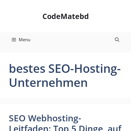
Skip
to
CodeMatebd
content
Menu
bestes SEO-Hosting-
Unternehmen
SEO Webhosting-
Leitfaden: Top 5 Dinge, auf