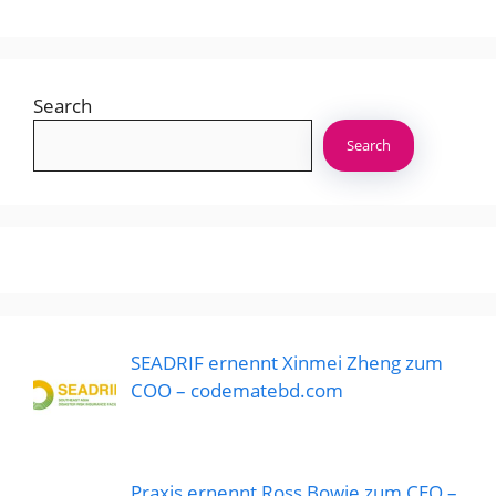
Search
Search
SEADRIF ernennt Xinmei Zheng zum
COO – codematebd.com
Praxis ernennt Ross Bowie zum CEO –