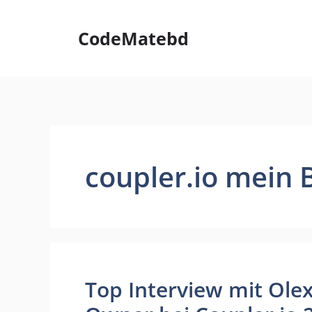
Skip
to
CodeMatebd
content
coupler.io mein 
Top Interview mit Ole