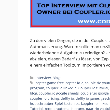
Zu den vielen Dingen, die in der Couple
Automatisierung. Warum sollte man unzäh
wiederholende Aufgaben zu erledigen? Un
abzielen, diesen Bedarf zu lösen, von Zapi
einem einfachen Tool zum Importieren v
Categories
Interview
,
Blogs
Tags
copter game free
,
copter io 2
,
couple rio you
program
,
coupler io linkedin
,
Coupler io tutorial
,
blog
,
coupler.io google sheets
,
coupler.io google
coupler.io pricing
,
deftly io
,
deftly io game
,
gesch
hubschrauber-Spiel kostenlos
,
koppler io linked
Tutorial
,
kopplerautomatisierung
,
paar rio youtu