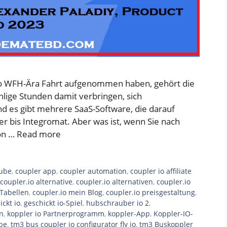
r.io WFH-Ära Fahrt aufgenommen haben, gehört die
lige Stunden damit verbringen, sich
d es gibt mehrere SaaS-Software, die darauf
er bis Integromat. Aber was ist, wenn Sie nach
on …
Read more
tube
,
coupler app
,
coupler automation
,
coupler io affiliate
coupler.io alternative
,
coupler.io alternativen
,
coupler.io
 Tabellen
,
coupler.io mein Blog
,
coupler.io preisgestaltung
,
ickt io
,
geschickt io-Spiel
,
hubschrauber io 2
,
in
,
koppler io Partnerprogramm
,
koppler-App
,
Koppler-IO-
be
,
tm3 bus coupler io configurator fly io
,
tm3 Buskoppler