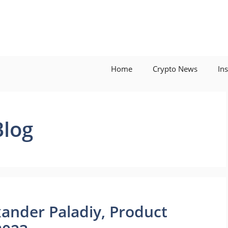
Home
Crypto News
In
Blog
xander Paladiy, Product